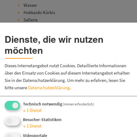
Wasser
Wir geben dir (dein) Recht
Hokkaido Kürbis
Sellerie
Karotten
Wir über uns
Zwiebel
Dienste, die wir nutzen
Ingwer
Spenden und Förderung
möchten
Mango
Salz, schwarzer Pfeffer, Muskat
Stellenangebote
Dieses Internetangebot nutzt Cookies. Detaillierte Informationen
Die Suppe in einen Topf geben und erhitzen, wenn die
über den Einsatz von Cookies auf diesem Internetangebot erhalten
Suppe kocht mit Sahne oder Kokosmilch verfeinern.
Kontakt
Sie in der Datenschutzerklärung.
Um mehr zu erfahren, lesen Sie
bitte unsere
Datenschutzerklärung
.
Lasst es euch schmecken!
Aus eigener Produktion
Technisch notwendig
(immer erforderlich)
↓
1
Dienst
Knetspiele, Knetmasse und Holzprodukte im Webshop
Besucher-Statistiken
↓
1
Dienst
Videoportale