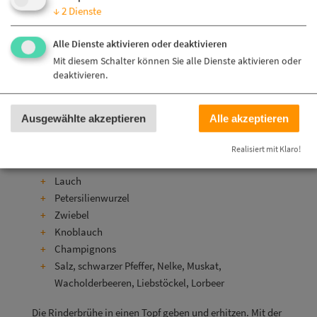
Wechseln Sie zur:
↓
2
Dienste
Leichte Sprache
Gaisburger Marsch mit Rinderbrühe
Alle Dienste aktivieren oder deaktivieren
Mit diesem Schalter können Sie alle Dienste aktivieren oder
deaktivieren.
Zutaten:
Wasser
Ausgewählte akzeptieren
Alle akzeptieren
Rinderknochen / Tafelspitz
Sellerie
Realisiert mit Klaro!
Karotten
Lauch
Petersilienwurzel
Zwiebel
Knoblauch
Champignons
Salz, schwarzer Pfeffer, Nelke, Muskat,
Wacholderbeeren, Liebstöckel, Lorbeer
Die Rinderbrühe in einen Topf geben und erhitzen. Mit der