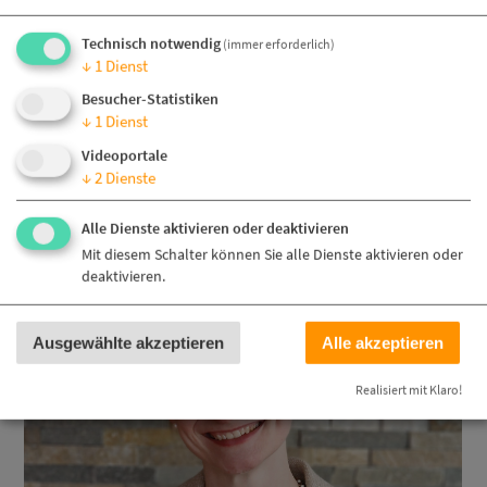
Kontakt
Technisch notwendig
Download
(immer erforderlich)
↓
1
Dienst
Besucher-Statistiken
Flyer_GPZ_Folder_01_2025_final_DS.pdf
(983,2 KiB)
Aus eigener Produktion
↓
1
Dienst
Videoportale
Knetspiele, Knetmasse und Holzprodukte im Webshop
↓
2
Dienste
Alle Dienste aktivieren oder deaktivieren
Wechseln Sie zur:
Mit diesem Schalter können Sie alle Dienste aktivieren oder
deaktivieren.
Leichte Sprache
Ausgewählte akzeptieren
Alle akzeptieren
Realisiert mit Klaro!