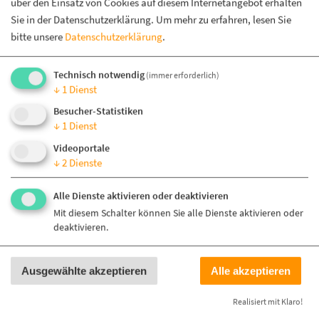
über den Einsatz von Cookies auf diesem Internetangebot erhalten
Robert-Bosch-Straße 25
Sie in der Datenschutzerklärung.
Um mehr zu erfahren, lesen Sie
Wir geben dir (dein) Recht
72810 Gomaringen
bitte unsere
Datenschutzerklärung
.
Tel.: 07072 6001-0
Fax : 07072 6001-180
Wir über uns
Technisch notwendig
(immer erforderlich)
info@freundeskreismensch.de
↓
1
Dienst
www.freundeskreismensch.de
Spenden und Förderung
Besucher-Statistiken
↓
1
Dienst
Social Media
Stellenangebote
Videoportale
↓
2
Dienste
Kontakt
Facebook und Instagram
Alle Dienste aktivieren oder deaktivieren
Ansprechpersonen
Mit diesem Schalter können Sie alle Dienste aktivieren oder
Aktuelle Neuigkeiten über den Freundeskreis Mensch
Presse
deaktivieren.
finden Sie unter
www.facebook.com/FreundeskreisMensch
Ausgewählte akzeptieren
Alle akzeptieren
Aus eigener Produktion
und
www.instagram.com/freundeskreis_mensch
.
Realisiert mit Klaro!
Knetspiele, Knetmasse und Holzprodukte im Webshop